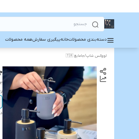
دسته‌بندی محصولات
خانه
پیگیری سفارش
همه محصولات
لووکس شاپ
/
جامایع 🇹🇷
جا
بر
رن
دس