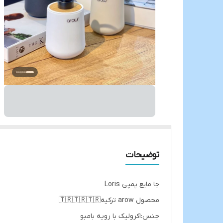
توضیحات
جا‌ مایع پمپی Loris
محصول arow ترکیه🇹🇷🇹🇷🇹🇷
جنس:اکرولیک با رویه بامبو