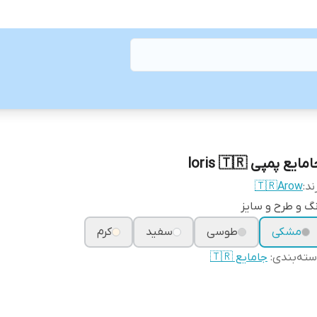
مایع پمپی loris 🇹🇷
ند:
🇹🇷Arow
گ و طرح و سایز
مشکی
طوسی
سفید
کرم
ته‌بندی
:
جامایع 🇹🇷