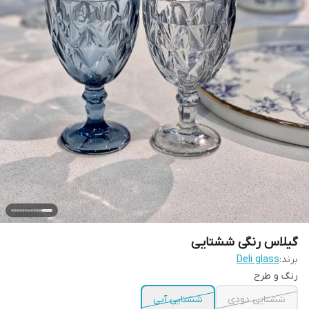
گیلاس رنگی ششتایی
برند:
Deli glass
رنگ و طرح
ششتایی دودی
ششتایی آبی