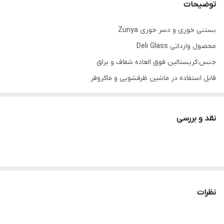
توضیحات
بستنی خوری و دسر خوری Zunya
محصول وارداتی Deli Glass
جنس:کریستالین فوق العاده شفاف و براق
قابل استفاده در ماشین ظرفشویی و ماکروفر
حجم:330 سی سی
ارتفاع:9.5 سانتیمتر
نقد و بررسی
قطر:11.5 سانتیمتر
قیمت پک شش عددی
ارسال از خوی
نظرات