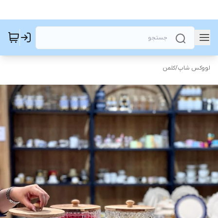
لووکس شاپ
/
کلمن