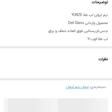
توضیحات
نیم لیوان لب طلا YUNZE
محصول وارداتی Deli Glass
جنس:کریستالین فوق العاده شفاف و براق
لب طلا کوب🏅
حجم:390سی سی
ارتفاع:11.5 سانتیمتر
نظرات
قطر دهانه:6.5 سانتیمتر
قیمت شش عددی
ارسال از خوی
دسته‌بندی
:
لیوان نیم لیوان