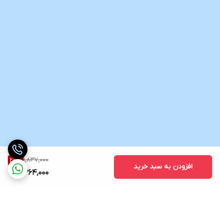
1,837,000
25
%
افزودن به سبد خرید
1,364,000