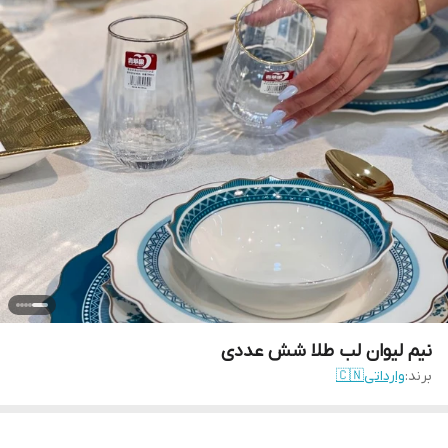
نیم لیوان لب طلا‌ شش عددی
برند:
وارداتی🇨🇳