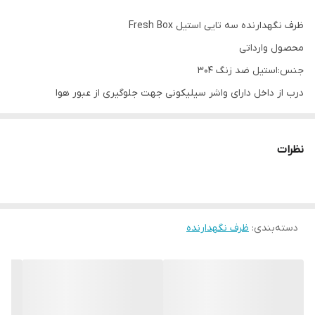
ظرف نگهدارنده سه تایی استیل Fresh Box
محصول وارداتی
جنس:استیل ضد زنگ 304
درب از داخل دارای واشر سیلیکونی جهت جلوگیری از عبور هوا
درب ها کلید فشاری چفت شونده
قابل استفاده در ماشین ظرفشویی،یخچال،فریزر
نظرات
سایز کوچک:350 سی سی
سایز متوسط:550 سی سی
سایز بزرگ:900 سی سی
دسته‌بندی
:
ظرف نگهدارنده
ارسال از خوی