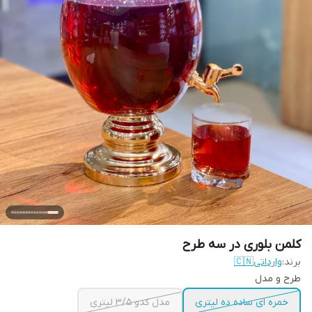
کلمن بلوری در سه طرح
برند:
وارداتی🇨🇳
طرح و مدل
خمره ای ساده ده لیتری
مدل کدو ۳/۵ لیتری