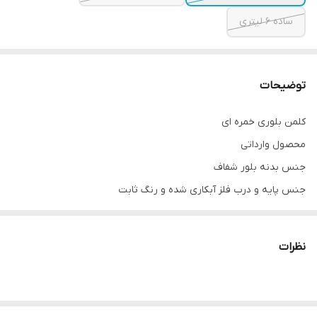
ساده ۶ لیتری
توضیحات
کلمن بلوری خمره ای
محصول وارداتی
جنس بدنه بلور شفاف
جنس پایه و درب فلز آبکاری شده و رنگ ثابت
شیر از داخل دارای واشر دو طرفه ضد چکه و نشتی
حجم:10 لیتر
نظرات
ارتفاع:38 سانتیمتر
قطر دهانه:11.5 سانتیمتر
-------