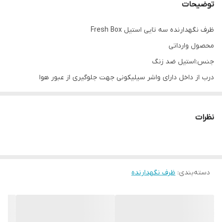
توضیحات
ظرف نگهدارنده سه تایی استیل Fresh Box
محصول وارداتی
جنس:استیل ضد زنگ
درب از داخل دارای واشر سیلیکونی جهت جلوگیری از عبور هوا
درب ها دارای دستگیره و چفت شونده
قابل استفاده در ماشین ظرفشویی،ماکروفر،یخچال،فریزر
نظرات
سایز کوچک👇
حجم:700 سی سی
ارتفاع:7.5 سانتیمتر
دسته‌بندی
:
ظرف نگهدارنده
ابعاد:13.5 سانتیمتر
سایز متوسط👇