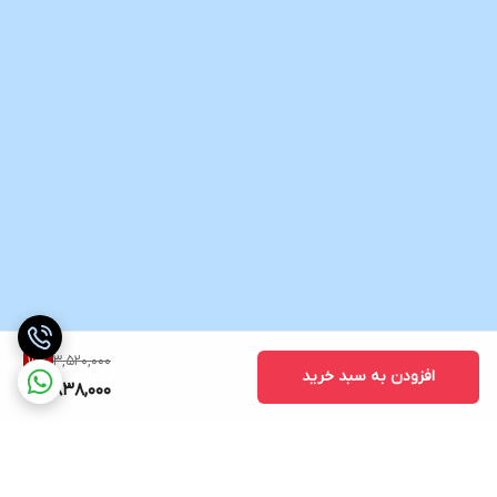
3,520,000
19
%
افزودن به سبد خرید
2,838,000