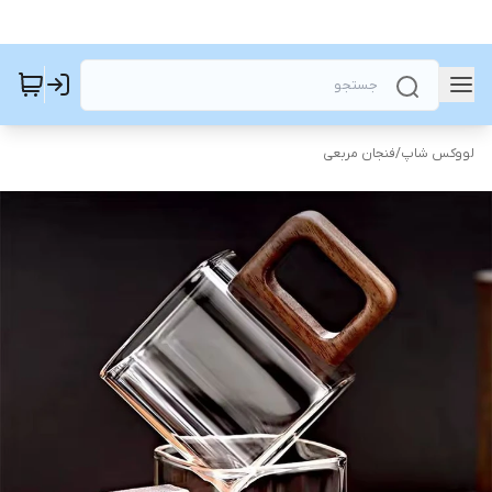
لووکس شاپ
/
فنجان مربعی