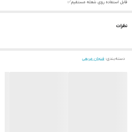
قابل استفاده روی شعله مستقیم✅️
100% آنتی شوک حرارتی✅️
حجم:160 سی سی
نظرات
ابعاد:6×6 سانتیمتر
ارتفاع:6 سانتیمتر
قیمت شش تایی
دسته‌بندی
ارسال از خوی
:
فنجان مربعی