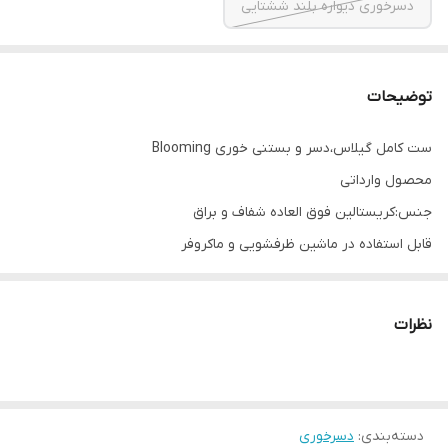
دسرخوری دیواره بلند ششتایی
توضیحات
ست کامل گیلاس،دسر و بستنی خوری Blooming
محصول وارداتی
جنس:کریستالین فوق العاده شفاف و براق
قابل استفاده در ماشین ظرفشویی و ماکروفر
بستنی خوری👇
حجم:380 سی سی
نظرات
ارتفاع:17 سانتیمتر
قطر دهانه:11.5 سانتیمتر
قطر کفه:8.9 سانتیمتر
دسته‌بندی
:
قیمت چهار عددی
دسرخوری