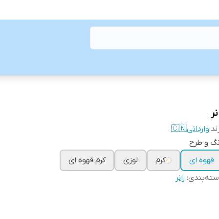
نر
ند:
وارداتی🇨🇳
گ و طرح
قهوه ای
کرم
لوزی
کرم قهوه ای
ته‌بندی
:
رانر