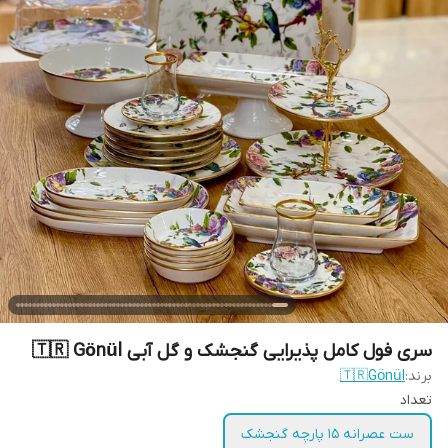
سری فول کامل پذیرایی گنجشک و گل آبی 🇹🇷 Gönül
برند:
🇹🇷Gönül
تعداد
ست عصرانه ۱۵ پارچه گنجشک