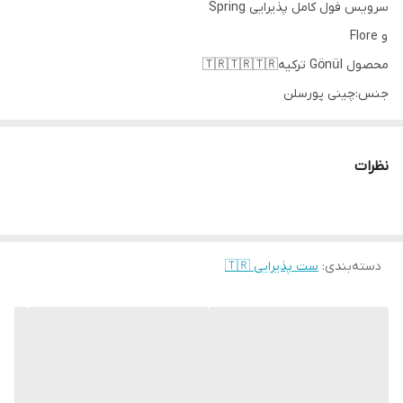
سرویس فول کامل پذیرایی Spring
و Flore
محصول Gönül ترکیه🇹🇷🇹🇷🇹🇷
جنس:چینی پورسلن
دور طلا کوب🏅
عصرانه خوری 15 پارچه👇
نظرات
6 عدد بشقاب گرد سایز 19 سانتیمتر
4 عدد پیاله گرد سایز سایز 12 سانتیمتر
2 عدد دیس قایقی سایز 26 سانتیمتر
2 عدد دیس قایقی سایز 21 سانتیمتر
دسته‌بندی
:
ست پذیرایی 🇹🇷
1 عدد دیس مستطیل سایز 32 سانتیمتر
ست 18 پارچه👇
6 عدد فنجان چای خوری
6 عدد نعلبکی چای خوری