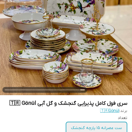
سری فول کامل پذیرایی گنجشک و گل آبی 🇹🇷 Gönül
برند:
🇹🇷Gönül
تعداد
ست عصرانه ۱۵ پارچه گنجشک