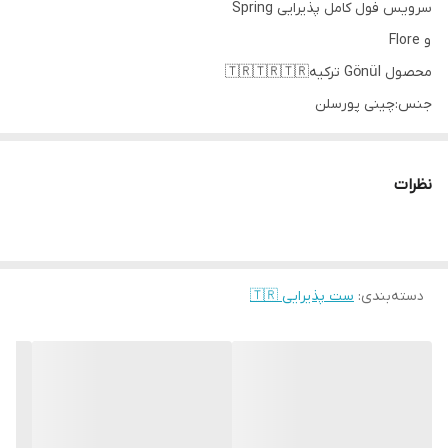
سرویس فول کامل پذیرایی Spring
و Flore
محصول Gönül ترکیه🇹🇷🇹🇷🇹🇷
جنس:چینی پورسلن
دور طلا کوب🏅
عصرانه خوری 15 پارچه👇
نظرات
6 عدد بشقاب گرد سایز 19 سانتیمتر
4 عدد پیاله گرد سایز سایز 12 سانتیمتر
2 عدد دیس قایقی سایز 26 سانتیمتر
2 عدد دیس قایقی سایز 21 سانتیمتر
دسته‌بندی
:
ست پذیرایی 🇹🇷
1 عدد دیس مستطیل سایز 32 سانتیمتر
ست 18 پارچه👇
6 عدد فنجان چای خوری
6 عدد نعلبکی چای خوری