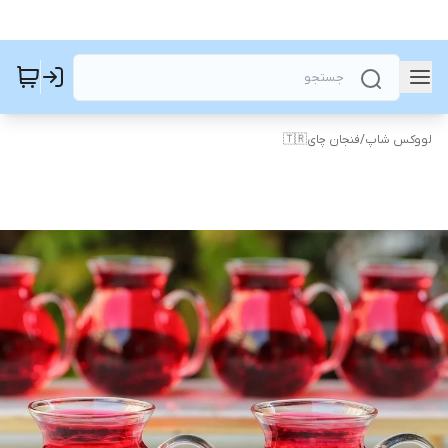
لووکس شاپ
/
فنجان چای🇹🇷