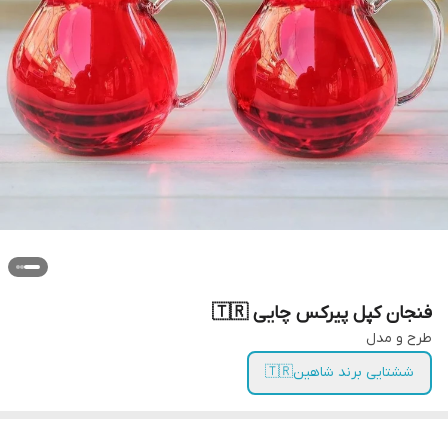
فنجان کپل پیرکس چایی 🇹🇷
طرح و مدل
ششتایی برند شاهین🇹🇷