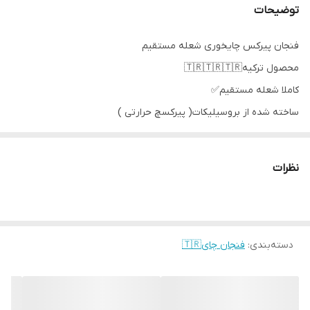
توضیحات
فنجان پیرکس چایخوری شعله مستقیم
محصول ترکیه🇹🇷🇹🇷🇹🇷
کاملا شعله مستقیم✅
ساخته شده از بروسیلیکات( پیرکسچ حرارتی )
فوق العاده با کیفیت 👌
صد درصد آنتی شوک حرارتی
نظرات
فوق‌العاده شفاف و براق
قابل استفاده در ماشین ظرفشویی و ماکروویو
حجم:200 سی سی
برند şahin بدنه ضخیم👇
دسته‌بندی
:
فنجان چای🇹🇷
قیمت شش عددی
برند mein ترکیه👇