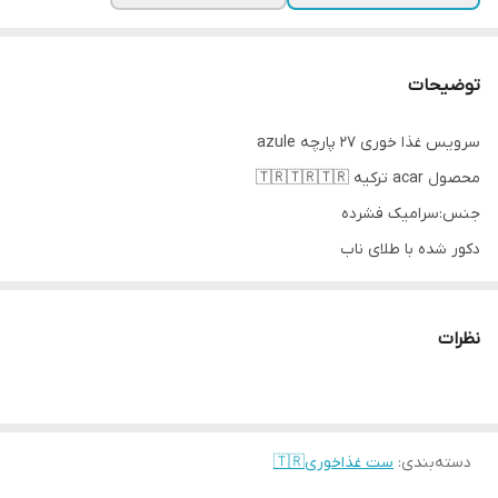
توضیحات
سرویس غذا خوری 27 پارچه azule
محصول acar ترکیه 🇹🇷🇹🇷🇹🇷
جنس:سرامیک فشرده
دکور شده با طلای ناب
قابل استفاده در ماشین ظرفشویی و ماکروفر
اقلام شامل👇
نظرات
6 عدد پلو خوری
6 عدد خورشت خوری
6 عدد پیش دستی
6 عدد پیاله
دسته‌بندی
:
ست غذاخوری🇹🇷