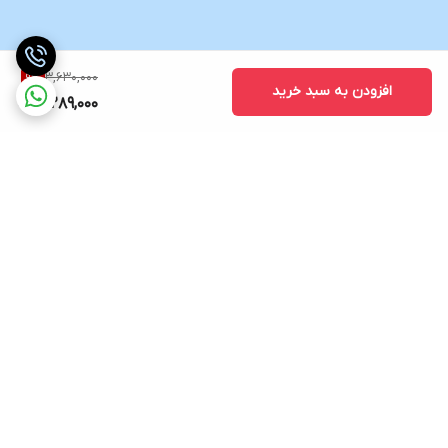
3,630,000
9
%
افزودن به سبد خرید
3,289,000
برگشت به بالا