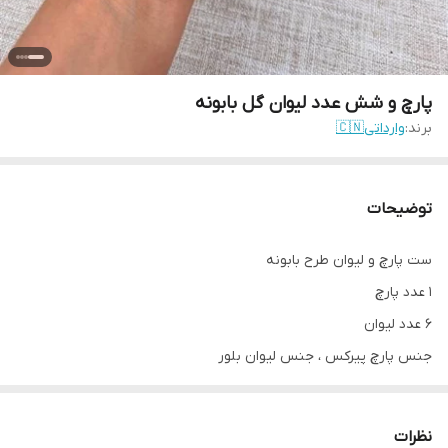
پارچ و شش عدد لیوان گل بابونه
برند:
وارداتی🇨🇳
توضیحات
ست پارچ و لیوان طرح بابونه
۱ عدد پارچ
۶ عدد لیوان
جنس پارچ پیرکس ، جنس لیوان بلور
وارداتی
ارسال از آبادان
نظرات