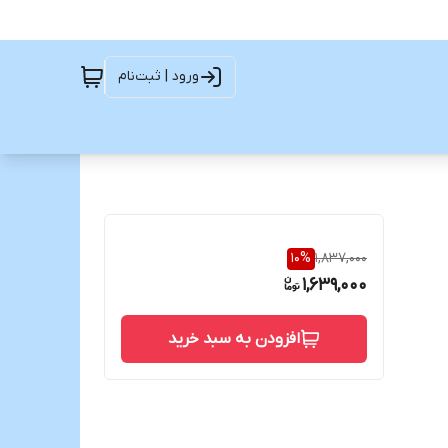
ورود | ثبت‌نام
10
%
1,837,000
1,639,000
افزودن به سبد خرید