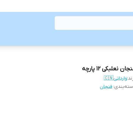
جان نعلبکی ۱۲ پارچه
ند:
وارداتی🇨🇳
ته‌بندی
:
فنجان