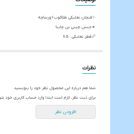
✨️فنجان نعلبکی طلاکوب⚡️ورساچه
🔹️جنس چینی بن چاینا
📏قطر نعلبکی : ۱۱.۵
📏فنجان : ارتفاع ۵.۵ | قطر دهانه ۵ | قطر کف ۶
✨️دارای پک کادویی فوم دار
💴قیمت پک ۶ عددی ۱۲ پارچه
نظرات
ارسال از ابادان انبار دوم
شما هم درباره این محصول نظر خود را بنویسید.
برای ثبت نظر، لازم است ابتدا وارد حساب کاربری خود شو
افزودن نظر