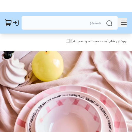
لووکس شاپ
/
ست صبحانه و عصرانه🇹🇷