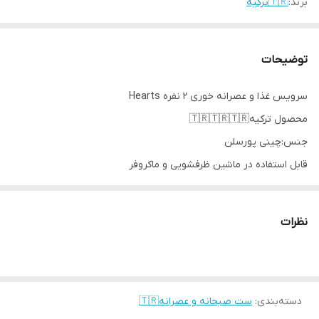
برند:
🇹🇷ترکیه
توضیحات
سرویس غذا و عصرانه خوری 2 نفره Hearts
محصول ترکیه🇹🇷🇹🇷🇹🇷
جنس:چینی پورسلن
قابل استفاده در ماشین ظرفشویی و ماکروفر
بهترین کیفیت لعاب و چینی✅️
اقلام شامل👇
نظرات
2 عدد بشقاب سرو 26.5 سانتیمتر
2 عدد بشقاب 21 سانتیمتر
2 عدد پیاله 15 سانتیمتر
1 عدد دیس قایقی 26.5 سانتیمتر
دسته‌بندی
:
ست صبحانه و عصرانه🇹🇷