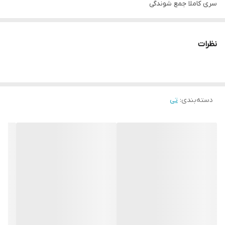
سری کاملا جمع شوندگی
جنس پارچه میکروفایبر و بدون پرز
سری قابلیت چرخش 360 درجه
نظرات
رنگ:سورمه ای
🚚ارسال از خوی
دسته‌بندی
:
تی