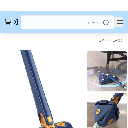
لووکس شاپ
/
تی