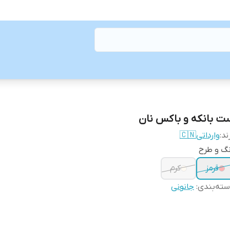
ت بانکه و باکس نان
ند:
وارداتی🇨🇳
گ و طرح
قرمز
کرم
ته‌بندی
:
جانونی