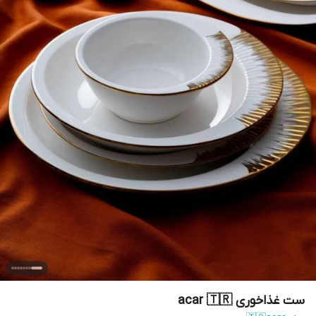
ست غذاخوری acar 🇹🇷