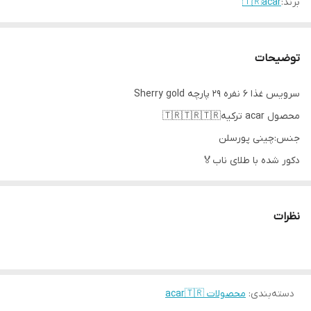
برند:
🇹🇷acar
توضیحات
سرویس غذا 6 نفره 29 پارچه Sherry gold
محصول acar ترکیه🇹🇷🇹🇷🇹🇷
جنس:چینی پورسلن
دکور شده با طلای ناب🏅
اقلام شامل👇
6 عدد بشقاب پلو خوری سایز 27
نظرات
6 عدد بشقاب خورشت خوری سایز 22
6 عدد پیش دستی سایز 21
6 عدد پیاله سایز 13
1 عدد کاسه سالاد سایز 23
دسته‌بندی
:
محصولات acar🇹🇷