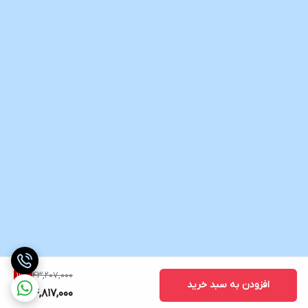
43,207,000
19
%
افزودن به سبد خرید
34,817,000