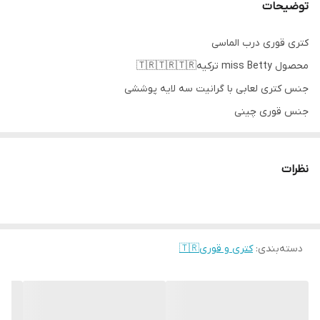
توضیحات
کتری قوری درب الماسی
محصول miss Betty ترکیه🇹🇷🇹🇷🇹🇷
جنس کتری لعابی با گرانیت سه لایه پوششی
جنس قوری چینی
دستگیره ها از جنس استیل آبکاری شده و رنگ ثابت
دستگیره در اثر حرارت داغ نمیشود
نظرات
ظرفیت کتری:2.650 لیتر
ظرفیت قوری:1.150 سی سی
ارسال از خوی
دسته‌بندی
:
کتری و قوری🇹🇷