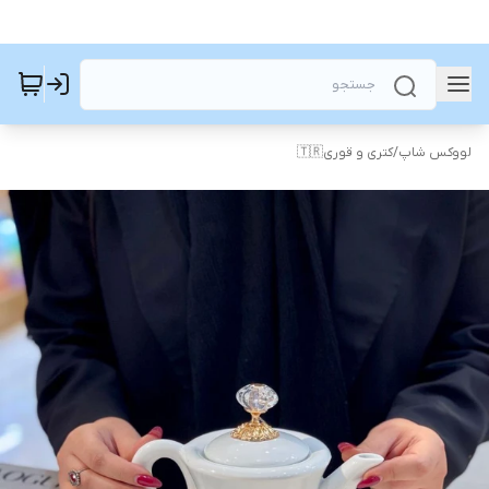
لووکس شاپ
/
کتری و قوری🇹🇷