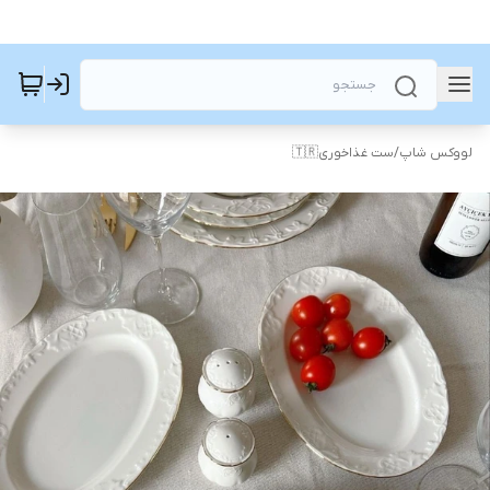
لووکس شاپ
/
ست غذاخوری🇹🇷