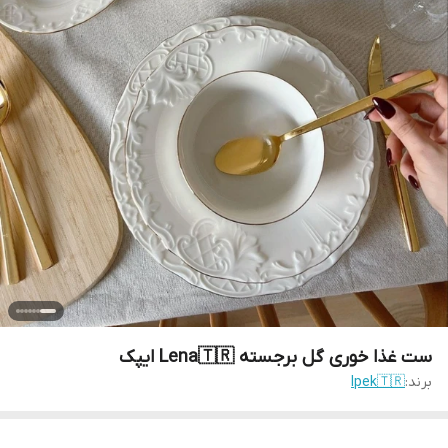
ست غذا خوری گل برجسته Lena🇹🇷 ایپک
برند:
Ipek🇹🇷