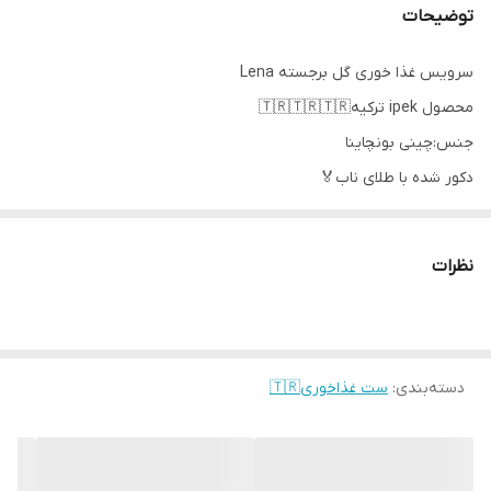
توضیحات
سرویس غذا خوری گل برجسته Lena
محصول ipek ترکیه🇹🇷🇹🇷🇹🇷
جنس:چینی بونچاینا
دکور شده با طلای ناب🏅
قابل استفاده در ماشین ظرفشویی و ماکروفر
اقلام شامل👇
نظرات
6 عدد بشقاب پلو خوری
6 عدد بشقاب خورشت خوری
6 عدد پیش دستی
6 عدد پیاله
دسته‌بندی
:
ست غذاخوری🇹🇷
2 عدد دیس
2 عدد نمکپاش و فلفل پاش