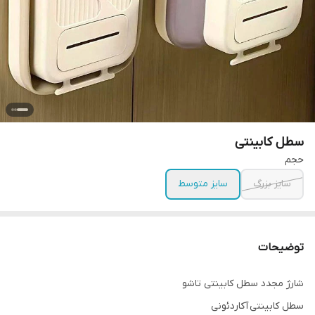
سطل کابینتی
حجم
سایز بزرگ
سایز متوسط
توضیحات
شارژ مجدد سطل کابینتی تاشو
سطل کابینتی آکاردئونی