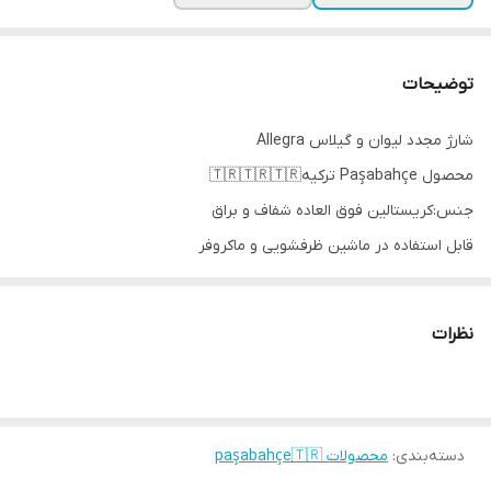
توضیحات
شارژ مجدد لیوان و گیلاس Allegra
محصول Paşabahçe ترکیه🇹🇷🇹🇷🇹🇷
جنس:کریستالین فوق العاده شفاف و براق
قابل استفاده در ماشین ظرفشویی و ماکروفر
برند Paşabahçe هک شده✅️
لیوان👇
نظرات
حجم:470 سی سی
ارتفاع:15 سانتیمتر
قطر دهانه:6.5 سانتیمتر
دسته‌بندی
:
قیمت شش عددی
محصولات paşabahçe🇹🇷