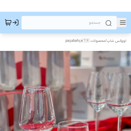
لووکس شاپ
/
محصولات paşabahçe🇹🇷