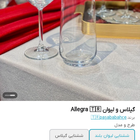
گیلاس و لیوان Allegra 🇹🇷
برند:
🇹🇷paşababahçe
طرح و مدل
ششتایی لیوان بلند
ششتایی گیلاس