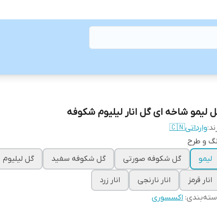
ل لیمو‌ شاخه ای گل انار لیلیوم شکوفه
ند:
وارداتی🇨🇳
گ و طرح
لیمو
گل شکوفه صورتی
گل شکوفه سفید
گل لیلیوم
انار قرمز
انار نارنجی
انار زرد
ته‌بندی
:
اکسسوری