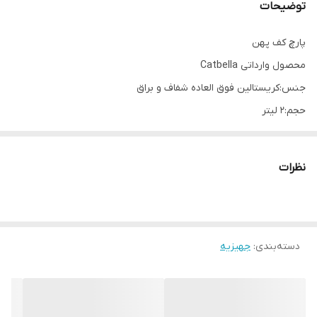
توضیحات
پارچ کف پهن
محصول وارداتی Catbella
جنس:کریستالین فوق العاده شفاف و براق
حجم:2 لیتر
ارتفاع:24 سانتیمتر
قطر کفه:20 سانتیمتر
نظرات
ارسال از خوی
دسته‌بندی
:
جهیزیه