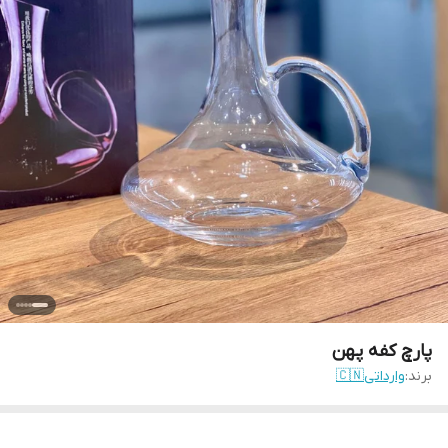
پارچ کفه پهن
برند:
وارداتی🇨🇳