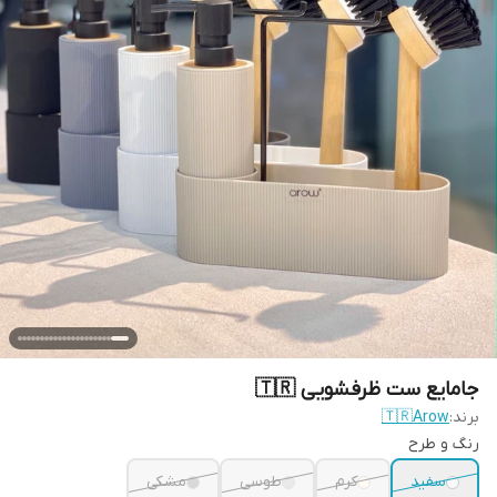
جامایع ست ظرفشویی 🇹🇷
برند:
🇹🇷Arow
رنگ و طرح
سفید
کرم
طوسی
مشکی