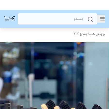
لووکس شاپ
/
جامایع 🇹🇷