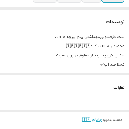
توضیحات
ست ظرفشویی،بهداشتی پنج پارچه vento
محصول arow ترکیه🇹🇷🇹🇷🇹🇷
جنس:اکرولیک بسیار مقاوم در برابر ضربه
کاملا ضد آب✅
در دو قالب گرد و مستطیل
در چهار رنگ سفید،کرم،طوسی و مشکی
نظرات
اقلام شامل👇
1 عدد جامایع پمپی
1 عدد فرچه دسته بامبو
1 عدد اسکاچ
دسته‌بندی
:
جامایع 🇹🇷