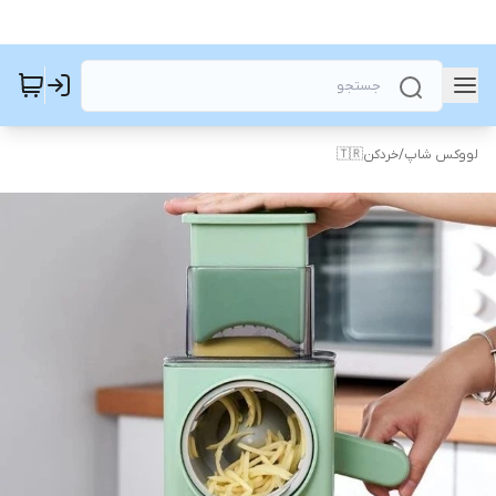
لووکس شاپ
/
خردکن🇹🇷