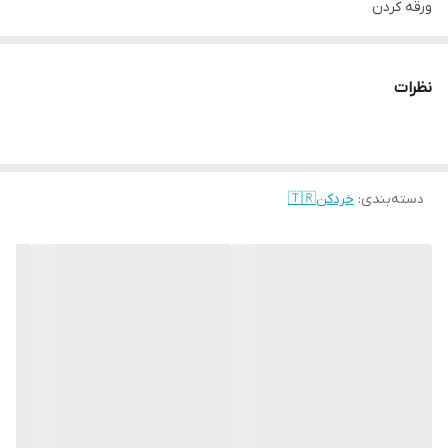
ورقه کردن
خرد کردن انواع سبزیجات
پوره کردن و....
نظرات
دارای شش مدل رنده
فوق العاده با کیفیت و استفاده بی نهایت آسان
ارسال از خوی
دسته‌بندی
:
خردکن🇹🇷