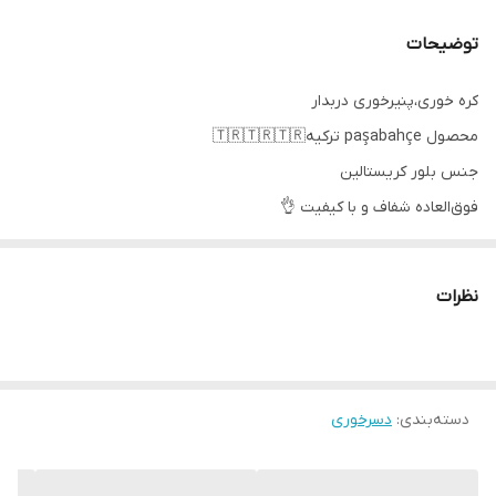
توضیحات
کره خوری،پنیرخوری دربدار
محصول paşabahçe ترکیه🇹🇷🇹🇷🇹🇷
جنس بلور کریستالین
فوق‌العاده شفاف و با کیفیت 👌
قابل استفاده در ماشین ظرفشویی و ماکروفر
ابعاد کلی مستطیل:7*11*17 سانتیمتر
نظرات
ابعاد کلی بیضی:13*19.5 سانتیمتر
قیمت دوخانه
قیمت تک خانه
دسته‌بندی
قیمت بیضی
:
دسرخوری
ارسال از خوی