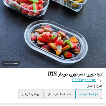
کره خوری دسرخوری دربدار 🇹🇷
برند:
🇹🇷Paşabaçhe
طرح و مدل
دوخانه دربدار
تک خانه درب دار
بیضی دربدار