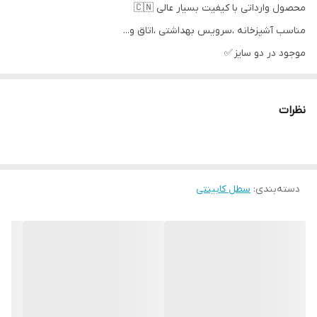
محصول وارداتی با کیفیت بسیار عالی 🇨🇳
مناسب آشپزخانه ،سرویس بهداشتی ،اتاق و...
موجود در دو سایز ✅
حجم ۱۲ لیتر
ابعاد : 24,5*15 ارتفاع 28 سانتیمتر
نظرات
حجم ۸ لیتر
ابعاد 24,5*15 ارتفاع 20 سانتیمتر
-------
دسته‌بندی
ارسال از جلفا
:
سطل کابینتی