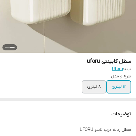
سطل کابینتی uforu
برند:
Uforu
طرح و مدل
۱۲ لیتری
۸ لیتری
توضیحات
سطل زباله درب تاشو UFORU