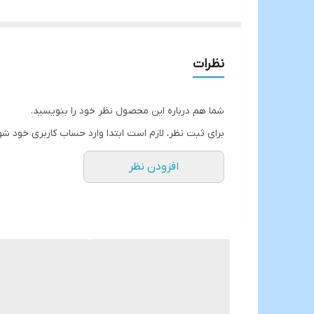
دکور شده با طلای ناب🏅
فوق‌العاده ظریف و شفاف و براق👌
نظرات
غذا خوری شش نفره 24 پارچه👇
6 عدد بشقاب پلو خوری
شما هم درباره این محصول نظر خود را بنویسید.
6 عدد بشقاب خورشت خوری
برای ثبت نظر، لازم است ابتدا وارد حساب کاربری خود شو
6 عدد پیش دستی میوه و شیرینی
افزودن نظر
6 عدد پیاله
ارسال از خوی