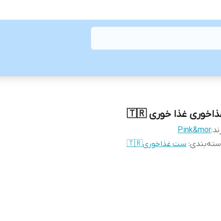
اخوری غذا خوری 🇹🇷
ند:
Pink&mor
ته‌بندی
:
ست غذاخوری🇹🇷