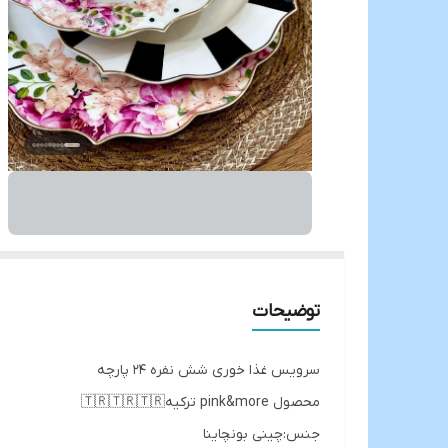
توضیحات
سرویس غذا خوری شش نفره 24 پارچه
محصول pink&more ترکیه🇹🇷🇹🇷🇹🇷
جنس:چینی بونچاینا