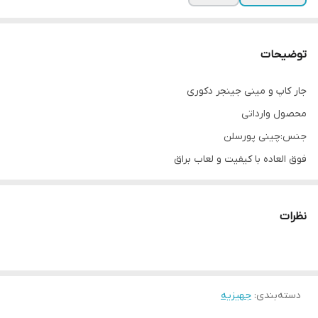
توضیحات
جار کاپ و مینی جینجر دکوری
محصول وارداتی
جنس:چینی پورسلن
فوق العاده با کیفیت و لعاب براق
ارتفاع تقریبی:16
قطر کفه:9 سانتیمتر
نظرات
موجود در دو مدل✅️
ارسال از خوی
دسته‌بندی
:
جهیزیه