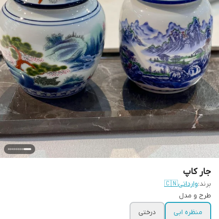
جار کاپ
برند:
وارداتی🇨🇳
طرح و مدل
منظره ابی
درختی