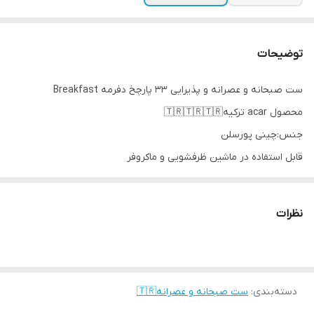
توضیحات
ست صبحانه و عصرانه و پذیرایی 33 پارچخ دفرمه Breakfast
محصول acar ترکیه🇹🇷🇹🇷🇹🇷
جنس:چینی پورسلن
قابل استفاده در ماشین ظرفشویی و ماکروفر
اقلام شامل👇
6 عدد بشقاب 20×22 سانتیمتر
نظرات
2 عدد بشقاب 17.5×19 سانتیمتر
4 عدد بشقاب 11×12.5 سانتیمتر
1 عدد کاسه نیم گود قایقی 19.5×31 سانتیمتر
6 عدد فنجان چای و نسکافه
دسته‌بندی
:
ست صبحانه و عصرانه🇹🇷