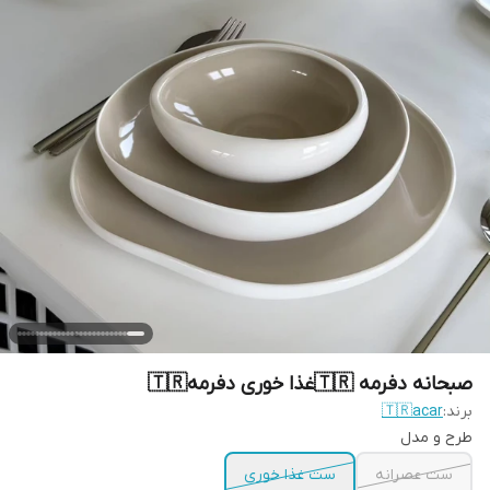
صبحانه دفرمه 🇹🇷غذا خوری دفرمه🇹🇷
برند:
🇹🇷acar
طرح و مدل
ست عصرانه
ست غذا خوری