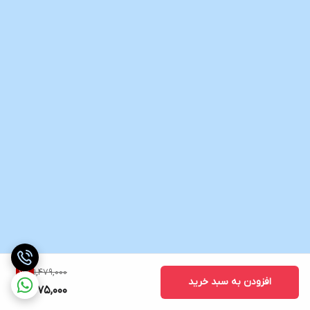
1,479,000
7
%
افزودن به سبد خرید
1,375,000