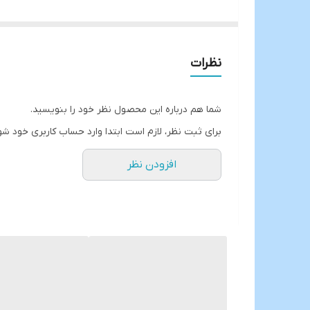
حجم:4+7 لیتر
دستگیره ها از جنس باکالیت که در اثر حرارت داغ نمیشو
دارای شیر فشار دو مرحله ای✅
نظرات
دارای پنج سوپاپ اطمینان✅
کف از جنس چدن✅
شما هم درباره این محصول نظر خود را بنویسید.
درب کلیپسی✅
برای ثبت نظر، لازم است ابتدا وارد حساب کاربری خود شو
دارای درب پیرکس جداگانه برای استفاده به عنوان قابلم
افزودن نظر
موجود در دو رنگ قرمز و مشکی✅
ارسال از خوی