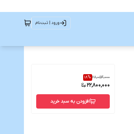
ورود | ثبت‌نام
18
%
28,054,000
22,800,000
افزودن به سبد خرید