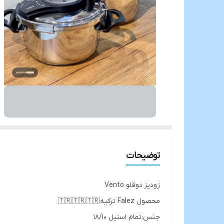
توضیحات
زودپز دوقلو Vento
محصول Falez ترکیه🇹🇷🇹🇷🇹🇷
جنس:تمام استیل 18/10