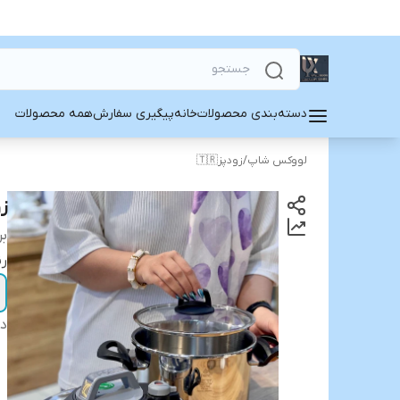
دسته‌بندی محصولات
خانه
پیگیری سفارش
همه محصولات
لووکس شاپ
/
زودپز🇹🇷
زو
بر
رن
دس