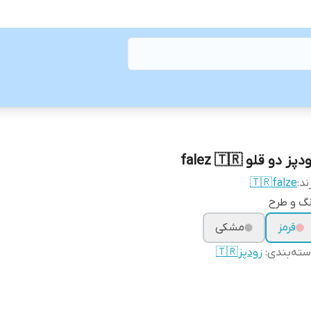
دپز دو قلو falez 🇹🇷
ند:
🇹🇷falze
گ و طرح
قرمز
مشکی
ته‌بندی
:
زودپز🇹🇷