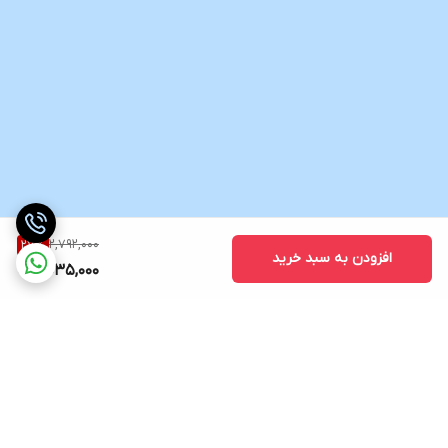
2,792,000
27
%
افزودن به سبد خرید
2,035,000