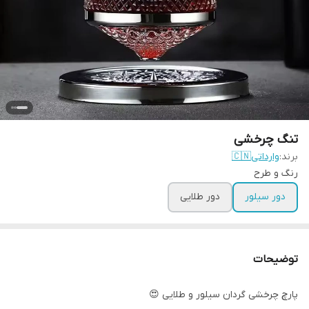
تنگ چرخشی
برند:
وارداتی🇨🇳
رنگ و طرح
دور سیلور
دور طلایی
توضیحات
پارچ چرخشی گردان سیلور و طلایی 😍