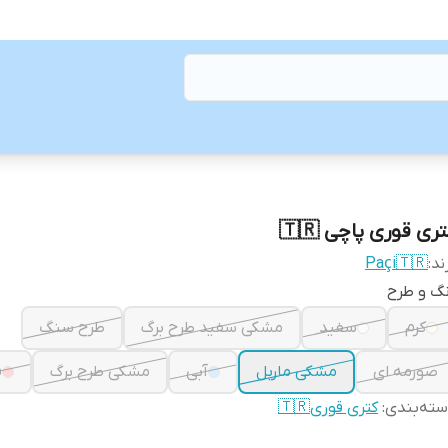
ری قوری پاچی 🇹🇷
ند:
Paçi🇹🇷
گ و طرح
کرم
سفید
مشکی سفید طرح برگ
طرح سنگ
صورمه ای
مشکی ماربل
آبی
مشکی طرح برگ
ق
ته‌بندی
:
کتری قوری🇹🇷