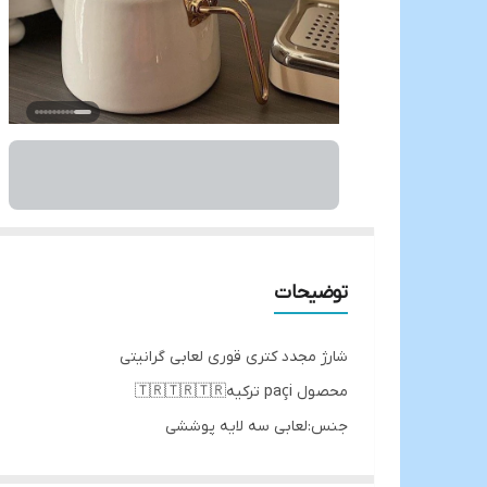
توضیحات
شارژ مجدد کتری قوری لعابی گرانیتی
محصول paçi ترکیه🇹🇷🇹🇷🇹🇷
جنس:لعابی سه لایه پوششی
دستگیره ها از جنس استیل رنگ ثابت