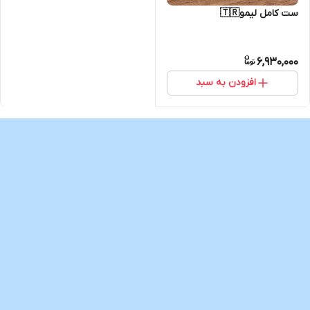
ست کامل لیمو🇹🇷
6,930,000
افزودن به سبد