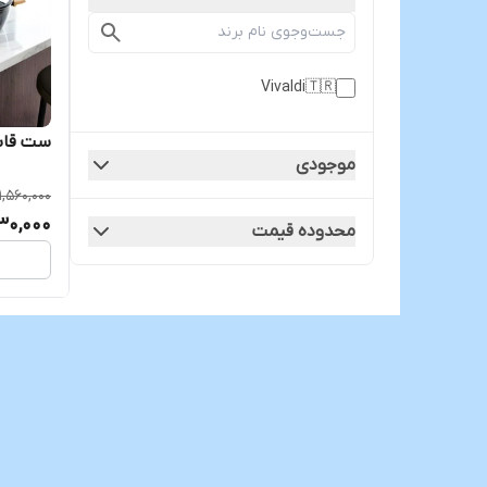
Vivaldi🇹🇷
ست قابلمه 🇹🇷
موجودی
1,560,000
930,000
محدوده قیمت