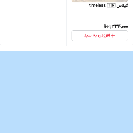
گیلاس timeless 🇹🇷
1,334,000
افزودن به سبد